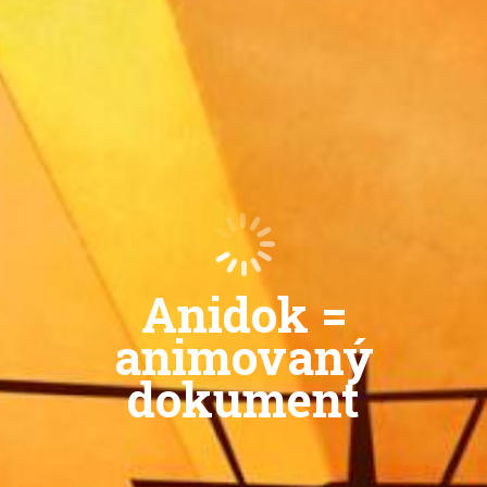
Anidok =
animovaný
dokument