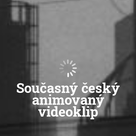
Současný český
animovaný
videoklip